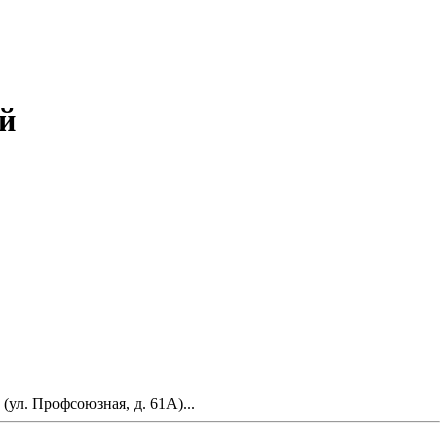
й
ул. Профсоюзная, д. 61А)...