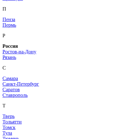
П
Пенза
Пермь
Р
Россия
Ростов-на-Дону
Рязань
С
Самара
Санкт-Петербург
Саратов
Ставрополь
Т
Тверь
Тольятти
Томск
Тула
Тюмень